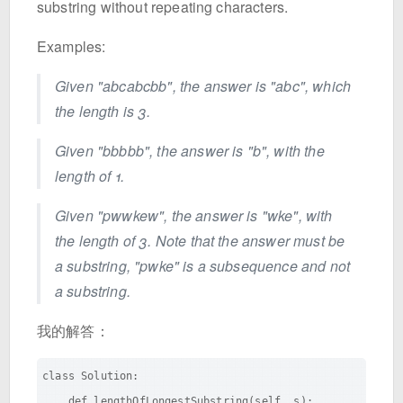
substring without repeating characters.
Examples:
Given "abcabcbb", the answer is "abc", which
the length is 3.
Given "bbbbb", the answer is "b", with the
length of 1.
Given "pwwkew", the answer is "wke", with
the length of 3. Note that the answer must be
a substring, "pwke" is a subsequence and not
a substring.
我的解答：