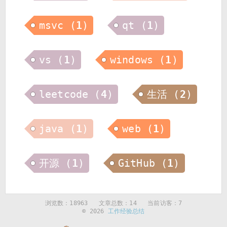
msvc
(
1
)
qt
(
1
)
vs
(
1
)
windows
(
1
)
leetcode
(
4
)
生活
(
2
)
java
(
1
)
web
(
1
)
开源
(
1
)
GitHub
(
1
)
浏览数：
18963
文章总数：14 当前访客：7
© 2026
工作经验总结