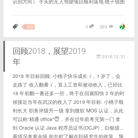
识别方向） 手头的无人驾驶项目顺利落地 桃子镇图
0
263
生活
回顾2018，展望2019
2018-12-31
年
2018 年目标回顾: 小桃子快乐成长 √，1 岁了，会
走路了 收入翻番 √，算上工资和被动收入，已经比
18 年初翻一番还多一些，终于在回襄阳快 3 年的时
候接近当年在武汉的收入了 2019 年目标: 小桃子顺
利长大 职务评级升一级 拿到微软 MOS 认证，从此
可以称“精通 office"😇，并在过年前考完第一门 拿
到 Oracle 认证 Java 程序员证书(OCJP)，白银级，
看情况考黄金级 年中时了解在职研究生的政策，预