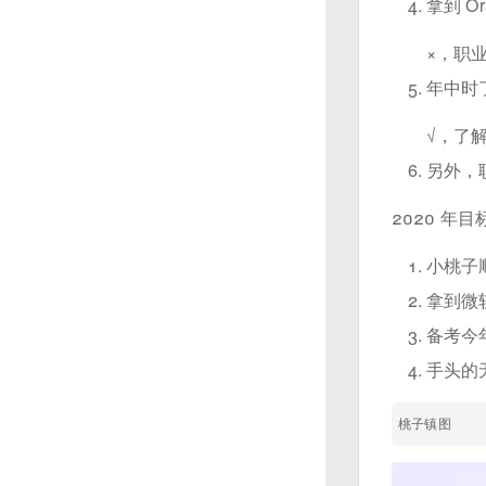
拿到 O
×，职
年中时
√，了
另外，
2020 年目标
小桃子
拿到微软
备考今
手头的