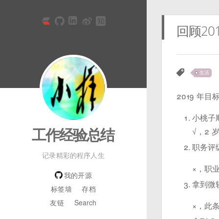
回顾20
生活
2019 年目
小桃子
工作经验总结
√，2
职务评
记录精彩的程序人生
×，职
我的开源
拿到微软
标签墙
存档
友链
Search
×，此条